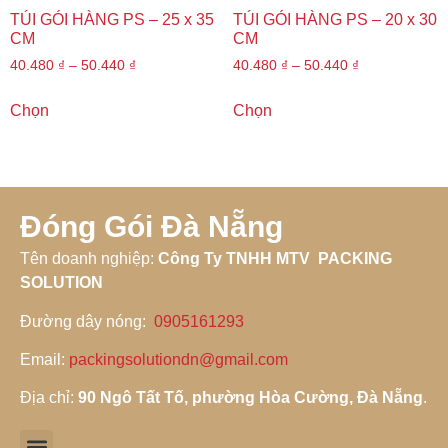
TÚI GÓI HÀNG PS – 25 x 35
TÚI GÓI HÀNG PS – 20 x 30
CM
CM
40.480
₫
–
50.440
₫
40.480
₫
–
50.440
₫
Chọn
Chọn
Đóng Gói Đà Nẵng
Tên doanh nghiệp
:
Công Ty TNHH MTV PACKING
SOLUTION
Đường dây nóng
:
0905161293
Email:
packingsolutiondn@gmail.com
Địa chỉ:
90 Ngô Tất Tố, phường Hòa Cường, Đà Nẵng
.