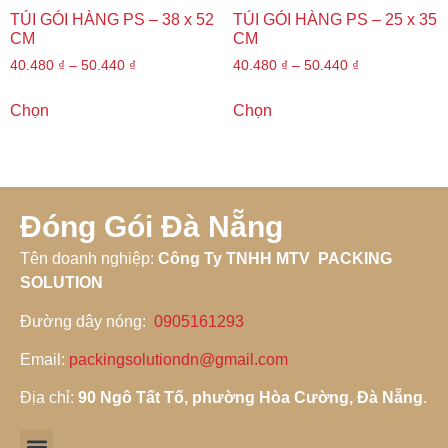
TÚI GÓI HÀNG PS – 38 x 52
TÚI GÓI HÀNG PS – 25 x 35
CM
CM
40.480
₫
–
50.440
₫
40.480
₫
–
50.440
₫
Chọn
Chọn
Đóng Gói Đà Nẵng
Tên doanh nghiệp
:
Công Ty TNHH MTV PACKING
SOLUTION
Đường dây nóng
:
0905161293
Email:
packingsolutiondn@gmail.com
Địa chỉ:
90 Ngô Tất Tố, phường Hòa Cường, Đà Nẵng
.