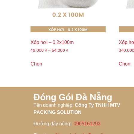
Xốp hơi – 0.2x100m
Xốp hơ
49.000
₫
–
54.000
₫
340.00
Chọn
Chọn
Đóng Gói Đà Nẵng
Tên doanh nghiệp
:
Công Ty TNHH MTV
PACKING SOLUTION
Đường dây nóng
:
0905161293