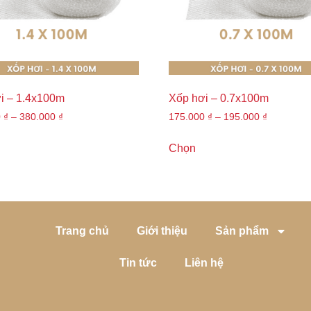
i – 1.4x100m
Xốp hơi – 0.7x100m
0
₫
–
380.000
₫
175.000
₫
–
195.000
₫
Chọn
Trang chủ
Giới thiệu
Sản phẩm
Tin tức
Liên hệ