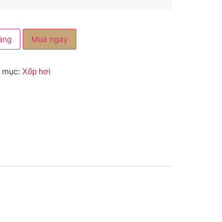
àng
Mua ngay
 mục:
Xốp hơi