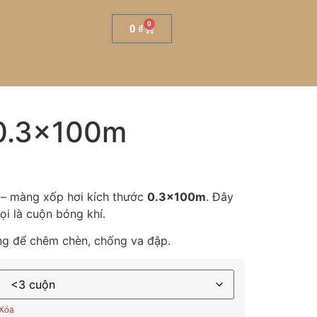
0
0
₫
 0.3x100m
 – màng xốp hơi kích thước
0.3x100m
. Đây
ọi là cuộn bóng khí.
g để chêm chèn, chống va đập.
Xóa