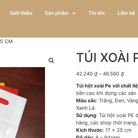
Giới thiệu
Sản phẩm
Tin tức
Liên hệ
25 CM
TÚI XOÀI 
42.240
₫
–
46.560
₫
Túi hột xoài Pe với chất l
bền cao khi đựng các sản
Màu sắc
: Trắng, Đen, Vàn
Xanh Lá
Sử dụng
: Túi hột xoài PE
hàng, các shop thời trang
Kích thước:
17 x 25 cm
Độ dày
: 8 – 9dzem