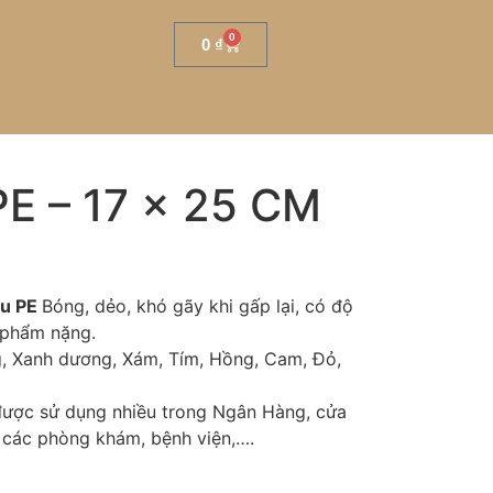
0
0
₫
PE – 17 x 25 CM
iệu PE
Bóng, dẻo, khó gãy khi gấp lại, có độ
 phẩm nặng.
g, Xanh dương, Xám, Tím, Hồng, Cam, Đỏ,
 được sử dụng nhiều trong Ngân Hàng, cửa
, các phòng khám, bệnh viện,….