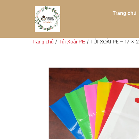
Trang chủ
/
/ TÚI XOÀI PE – 17 x 
Trang chủ
Túi Xoài PE