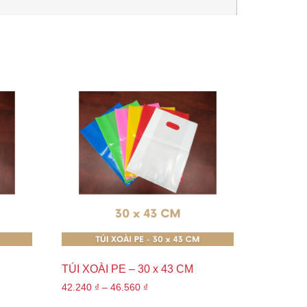
TÚI XOÀI PE – 30 x 43 CM
42.240
₫
–
46.560
₫