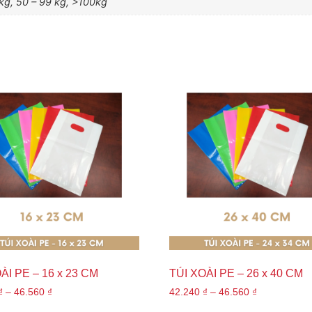
 kg, 50 – 99 kg, >100kg
ÀI PE – 16 x 23 CM
TÚI XOÀI PE – 26 x 40 CM
₫
–
46.560
₫
42.240
₫
–
46.560
₫