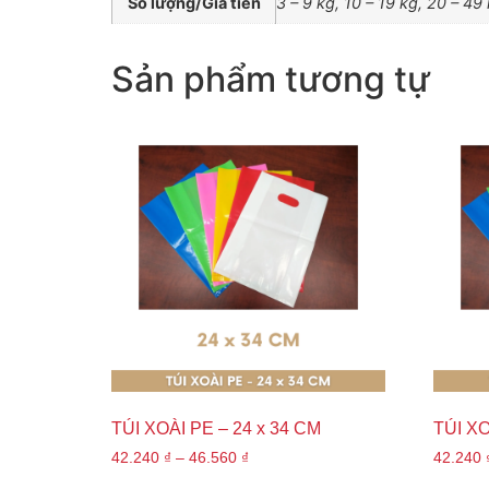
Số lượng/Giá tiền
3 – 9 kg, 10 – 19 kg, 20 – 49
Sản phẩm tương tự
TÚI XOÀI PE – 24 x 34 CM
TÚI XO
42.240
₫
–
46.560
₫
42.240