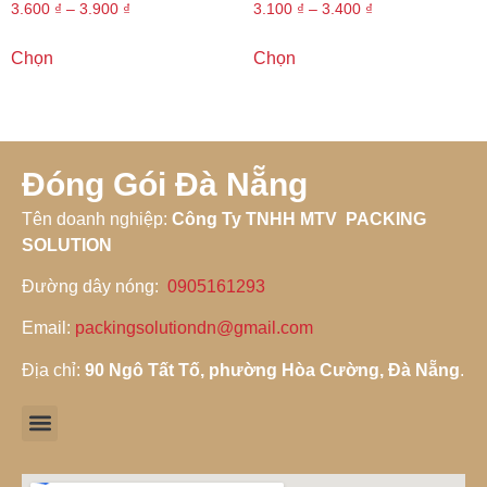
3.600
₫
–
3.900
₫
3.100
₫
–
3.400
₫
Chọn
Chọn
Đóng Gói Đà Nẵng
Tên doanh nghiệp
:
Công Ty TNHH MTV PACKING
SOLUTION
Đường dây nóng
:
0905161293
Email:
packingsolutiondn@gmail.com
Địa chỉ:
90 Ngô Tất Tố, phường Hòa Cường, Đà Nẵng
.