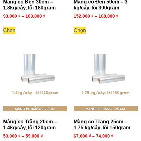
Màng co Đen 30cm –
Màng co Đen 50cm – 3
1.8kg/cây, lõi 180gram
kg/cây, lõi 300gram
93.000
₫
–
103.000
₫
152.000
₫
–
168.000
₫
Chọn
Chọn
Màng co Trắng 20cm –
Màng co Trắng 25cm –
1.4kg/cây, lối 120gram
1.75 kg/cây, lõi 150gram
53.000
₫
–
59.000
₫
67.000
₫
–
74.000
₫