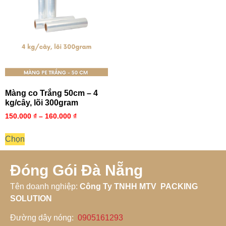
Màng co Trắng 50cm – 4
kg/cây, lõi 300gram
150.000
₫
–
160.000
₫
Chọn
Đóng Gói Đà Nẵng
Tên doanh nghiệp
:
Công Ty TNHH MTV PACKING
SOLUTION
Đường dây nóng
:
0905161293