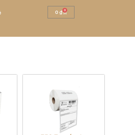
0
0
₫
ệ