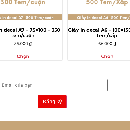
n decal A7 – 75×100 – 350
Giấy in decal A6 – 100×15
tem/cuộn
tem/xấp
36.000
₫
66.000
₫
Chọn
Chọn